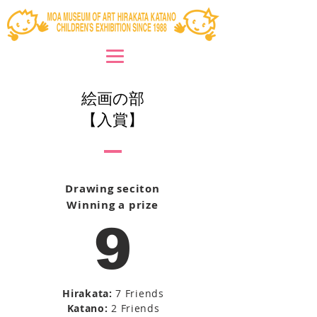
絵画の部
​【入賞】
Drawing seciton
Winning a prize
9
Hirakata:
7 Friends
Katano:
2 Friends